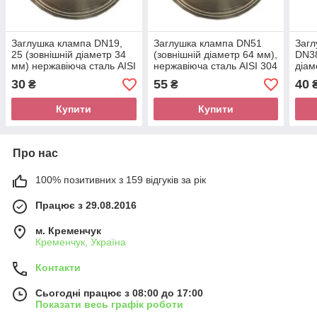
Заглушка клампа DN19,
Заглушка клампа DN51
Загл
25 (зовнішній діаметр 34
(зовнішній діаметр 64 мм),
DN38
мм) нержавіюча сталь AISI
нержавіюча сталь AISI 304
діам
304
нерж
30
55
40
₴
₴
Купити
Купити
Про нас
100% позитивних з 159 відгуків за рік
Працює з 29.08.2016
м. Кременчук
Кременчук, Україна
Контакти
Сьогодні працює з 08:00 до 17:00
Показати весь графік роботи