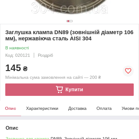
Заглушка клампа DN89 (зовнішній діаметр 106
мм), нержавіюча сталь AISI 304
В наявності
Код: 020121
Роздріб
145
₴
Мінімальна сума замовлення на сайті — 200 ₴
Купити
Опис
Характеристики
Доставка
Оплата
Умови п
Опис
Заглушка для клампа
DN89. Зовнішній діаметр 106 мм.