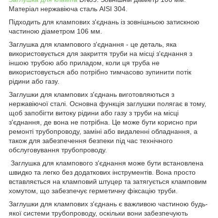
Матеріал нержавіюча сталь AISI 304.
Підходить для клампових з'єднань із зовнішньою затискною
частиною діаметром 106 мм.
Заглушка для клампового з'єднання - це деталь, яка
використовується для закриття труби на місці з'єднання з
іншою трубою або приладом, коли ця труба не
використовується або потрібно тимчасово зупинити потік
рідини або газу.
Заглушки для клампових з'єднань виготовляються з
нержавіючої сталі. Основна функція заглушки полягає в тому,
щоб запобігти витоку рідини або газу з труби на місці
з'єднання, де вона не потрібна. Це може бути корисно при
ремонті трубопроводу, заміні або видаленні обладнання, а
також для забезпечення безпеки під час технічного
обслуговування трубопроводу.
Заглушка для клампового з'єднання може бути встановлена
швидко та легко без додаткових інструментів. Вона просто
вставляється на кламповий штуцер та затягується кламповим
хомутом, що забезпечує герметичну фіксацію труби.
Заглушки для клампових з'єднань є важливою частиною будь-
якої системи трубопроводу, оскільки вони забезпечують