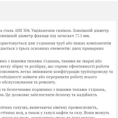
а сталь AISI 304. Ущільнення силікон. Зовнішній діаметр
внішній діаметр фланця під затискач 77.5 мм.
користовується для з'єднання труб або інших компонентів
адається з трьох основних елементів: двох приварних
яно з іншими типами з'єднань, такими як зварні або
легку збірку та розбірку, що сприяє ефективності роботи
 дозволяють легко змінювати конфігурацію трубопроводу та
обхідності знімати або переривати роботу всього
 обслуговування та ремонту.
и та безпечними порівняно з іншими типами з'єднань,
и. Це дозволяє забезпечити безпеку та надійність
ітних галузях, включаючи хімічну промисловість,
тічних вод, а також у галузі нафти та газу. Вони можуть
 таких як сталь, нержавіюча сталь та інші сплави.