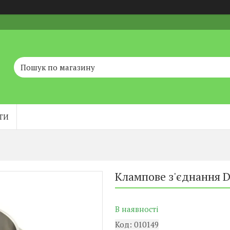
ТИ
Клампове з'єднання D
В наявності
Код:
010149