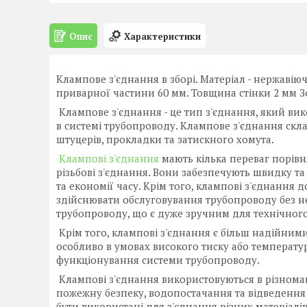
Опис
Характеристики
Клампове з'єднання в зборі. Матеріал - нержавіюч
приварної частини 60 мм. Товщина стінки 2 мм Зо
Клампове з'єднання - це тип з'єднання, який ви
в системі трубопроводу. Клампове з'єднання скл
штуцерів, прокладки та затискного хомута.
Клампові з'єднання
мають кілька переваг порівн
різьбові з'єднання. Вони забезпечують швидку та 
та економії часу. Крім того, клампові з'єднання
здійснювати обслуговування трубопроводу без не
трубопроводу, що є дуже зручним для технічного
Крім того, клампові з'єднання є більш надійним
особливо в умовах високого тиску або температур
функціонування системи трубопроводу.
Клампові з'єднання використовуються в різноман
пожежну безпеку, водопостачання та відведення с
бути використані для з'єднання різних матеріалів,