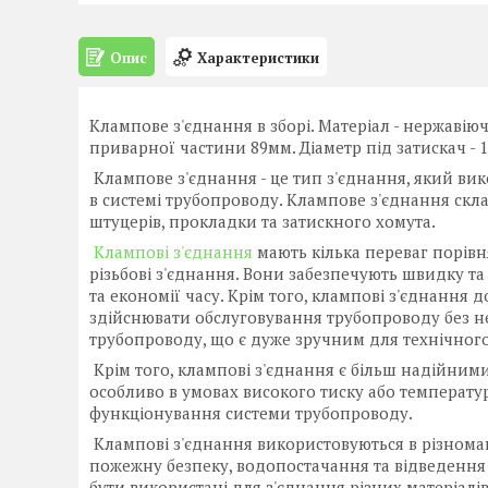
Опис
Характеристики
Клампове з'єднання в зборі. Матеріал - нержавіюч
приварної частини 89мм. Діаметр під затискач - 
Клампове з'єднання - це тип з'єднання, який ви
в системі трубопроводу. Клампове з'єднання скл
штуцерів, прокладки та затискного хомута.
Клампові з'єднання
мають кілька переваг порівн
різьбові з'єднання. Вони забезпечують швидку та 
та економії часу. Крім того, клампові з'єднання
здійснювати обслуговування трубопроводу без не
трубопроводу, що є дуже зручним для технічного
Крім того, клампові з'єднання є більш надійним
особливо в умовах високого тиску або температур
функціонування системи трубопроводу.
Клампові з'єднання використовуються в різноман
пожежну безпеку, водопостачання та відведення с
бути використані для з'єднання різних матеріалів,