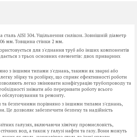
а сталь AISI 304. Ущільнення силікон. Зовнішній діаметр
106 мм. Товщина стінки 2 мм.
користовується для з'єднання труб або інших компонентів
адається з трьох основних елементів: двох приварних
яно з іншими типами з'єднань, такими як зварні або
легку збірку та розбірку, що сприяє ефективності роботи
 дозволяють легко змінювати конфігурацію трубопроводу та
обхідності знімати або переривати роботу всього
 обслуговування та ремонту.
и та безпечними порівняно з іншими типами з'єднань,
и. Це дозволяє забезпечити безпеку та надійність
ітних галузях, включаючи хімічну промисловість,
тічних вод, а також у галузі нафти та газу. Вони можуть
 таких як сталь, нержавіюча сталь та інші сплави.