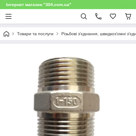
Інтернет магазин "304.com.ua"
Товари та послуги
Різьбові з'єднання, швидкоз'ємні з'є