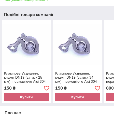
Подібні товари компанії
Клампове з'єднання,
Клампове з'єднання,
Клам
кламп DN19 (затиск 25
кламп DN19 (затиск 34
клам
мм), нержавіюче Aisi 304
мм), нержавіюче Aisi 304
нерж
150
150
800
₴
₴
Купити
Купити
Про нас