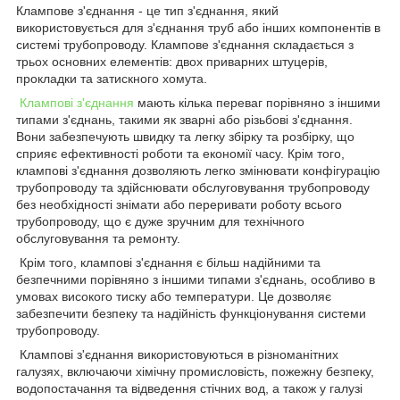
Клампове з'єднання - це тип з'єднання, який
використовується для з'єднання труб або інших компонентів в
системі трубопроводу. Клампове з'єднання складається з
трьох основних елементів: двох приварних штуцерів,
прокладки та затискного хомута.
Клампові з'єднання
мають кілька переваг порівняно з іншими
типами з'єднань, такими як зварні або різьбові з'єднання.
Вони забезпечують швидку та легку збірку та розбірку, що
сприяє ефективності роботи та економії часу. Крім того,
клампові з'єднання дозволяють легко змінювати конфігурацію
трубопроводу та здійснювати обслуговування трубопроводу
без необхідності знімати або переривати роботу всього
трубопроводу, що є дуже зручним для технічного
обслуговування та ремонту.
Крім того, клампові з'єднання є більш надійними та
безпечними порівняно з іншими типами з'єднань, особливо в
умовах високого тиску або температури. Це дозволяє
забезпечити безпеку та надійність функціонування системи
трубопроводу.
Клампові з'єднання використовуються в різноманітних
галузях, включаючи хімічну промисловість, пожежну безпеку,
водопостачання та відведення стічних вод, а також у галузі