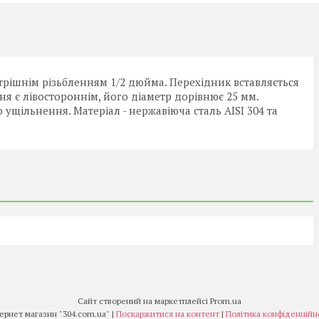
трішнім різьбленням 1/2 дюйма. Перехідник вставляється
ння є лівостороннім, його діаметр дорівнює 25 мм.
 ущільнення. Матеріал - нержавіюча сталь AISI 304 та
Сайт створений на маркетплейсі
Prom.ua
Інтернет магазин "304.com.ua" |
Поскаржитися на контент
|
Політика конфіденційн