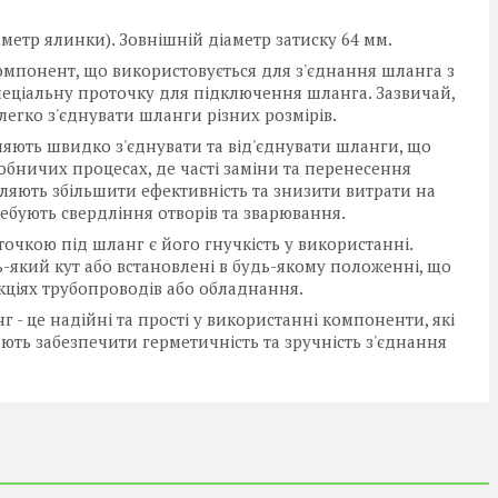
метр ялинки). Зовнішній діаметр затиску 64 мм.
омпонент, що використовується для з'єднання шланга з
еціальну проточку для підключення шланга. Зазвичай,
егко з'єднувати шланги різних розмірів.
яють швидко з'єднувати та від'єднувати шланги, що
обничих процесах, де часті заміни та перенесення
яють збільшити ефективність та знизити витрати на
ебують свердління отворів та зварювання.
чкою під шланг є його гнучкість у використанні.
-який кут або встановлені в будь-якому положенні, що
кціях трубопроводів або обладнання.
 - це надійні та прості у використанні компоненти, які
ють забезпечити герметичність та зручність з'єднання