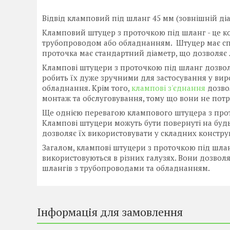
Відвід кламповий під шланг 45 мм (зовнішній діа
Кламповий штуцер з проточкою під шланг - це к
трубопроводом або обладнанням. Штуцер має сп
проточка має стандартний діаметр, що дозволяє л
Клампові штуцери з проточкою під шланг дозвол
робить їх дуже зручними для застосування у вир
обладнання. Крім того,
клампові з'єднання
дозвол
монтаж та обслуговування, тому що вони не потр
Ще однією перевагою клампового штуцера з прото
Клампові штуцери можуть бути повернуті на будь
дозволяє їх використовувати у складних констру
Загалом, клампові штуцери з проточкою під шланг
використовуються в різних галузях. Вони дозволя
шлангів з трубопроводами та обладнанням.
Інформація для замовлення