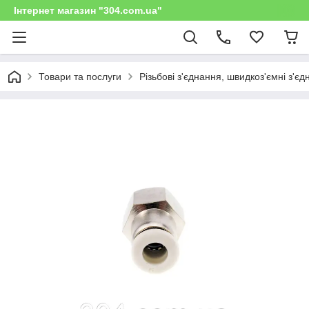
Інтернет магазин "304.com.ua"
Товари та послуги
Різьбові з'єднання, швидкоз'ємні з'є