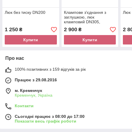
Люк без тиску DN200
Клампове з'єднання з
Люк 
заглушкою, люк
кламповий DN305,
нержавіючий Aisi 304
1 250
2 900
2 8
₴
₴
Купити
Купити
Про нас
100% позитивних з 159 відгуків за рік
Працює з 29.08.2016
м. Кременчук
Кременчук, Україна
Контакти
Сьогодні працює з 08:00 до 17:00
Показати весь графік роботи