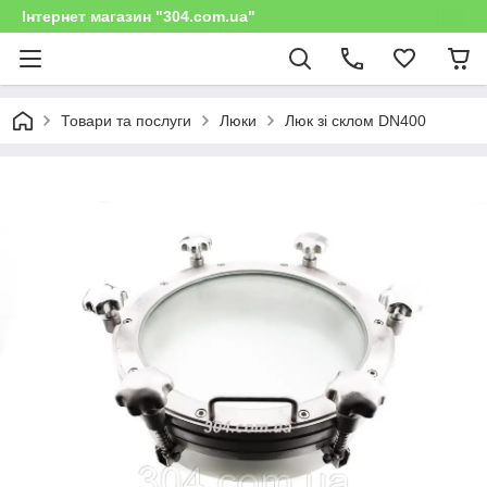
Інтернет магазин "304.com.ua"
Товари та послуги
Люки
Люк зі склом DN400