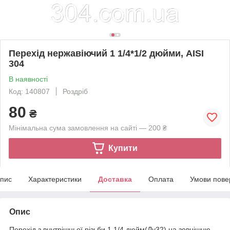
Перехід нержавіючий 1 1/4*1/2 дюйми, AISI
304
В наявності
Код: 140807
Роздріб
80
₴
Мінімальна сума замовлення на сайті — 200 ₴
Купити
пис
Характеристики
Доставка
Оплата
Умови пове
Опис
Перехід з внутрішньої різьби 1 1/4 дюйм(Ду32) на зовнішню