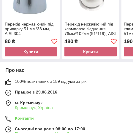
Перехід нержавіючий під
Перехід нержавіючий під
Пере
приварку 51 мм*38 мм,
кламповое з'єднання
клам
AISI 304
76мм*102мм(91*119), AISI
51мм
304
коро
80
480
190
₴
₴
Купити
Купити
Про нас
100% позитивних з 159 відгуків за рік
Працює з 29.08.2016
м. Кременчук
Кременчук, Україна
Контакти
Сьогодні працює з 08:00 до 17:00