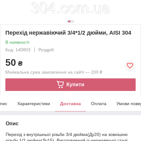
Перехід нержавіючий 3/4*1/2 дюйми, AISI 304
В наявності
Код: 140803
Роздріб
50
₴
Мінімальна сума замовлення на сайті — 200 ₴
Купити
пис
Характеристики
Доставка
Оплата
Умови пове
Опис
Перехід з внутрішньої різьби 3/4 дюйма(Ду20) на зовнішню
різьбу 1/2 дюйма(Ду15). Виготовлений із нержавіючої сталі