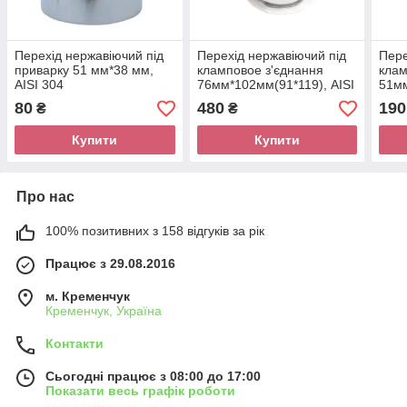
Перехід нержавіючий під
Перехід нержавіючий під
Пере
приварку 51 мм*38 мм,
кламповое з'єднання
клам
AISI 304
76мм*102мм(91*119), AISI
51мм
304
коро
80
480
190
₴
₴
Купити
Купити
Про нас
100% позитивних з 158 відгуків за рік
Працює з 29.08.2016
м. Кременчук
Кременчук, Україна
Контакти
Сьогодні працює з 08:00 до 17:00
Показати весь графік роботи