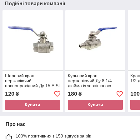
Подібні товари компанії
Шаровий кран
Кульовий кран
Кран
нержавіючий
нержавіючий Ду 8 1/4
1/2 
повнопрохідний Ду 15 AISI
дюйма із зовнішньою
304
різьбою, AISI 304
120
180
100
₴
₴
Купити
Купити
Про нас
100% позитивних з 159 відгуків за рік