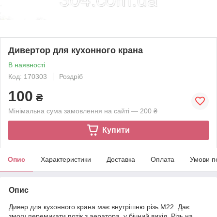
Дивертор для кухонного крана
В наявності
Код: 170303
Роздріб
100
₴
Мінімальна сума замовлення на сайті — 200 ₴
Купити
Опис
Характеристики
Доставка
Оплата
Умови п
Опис
Дивер для кухонного крана має внутрішню різь М22. Дає
змогу перемикати потік з аератора, у бічний вихід. Різь на