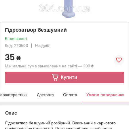
Гідрозатвор безшумний
В наявності
Код: 220503
Роздріб
35
₴
Мінімальна сума замовлення на сайті — 200 ₴
Купити
арактеристики
Доставка
Оплата
Умови повернення
Опис
Гідрозатвор безшумний розбірний. Виконаний з харчового
поліпропілену (пластика). Призначений для запобігання