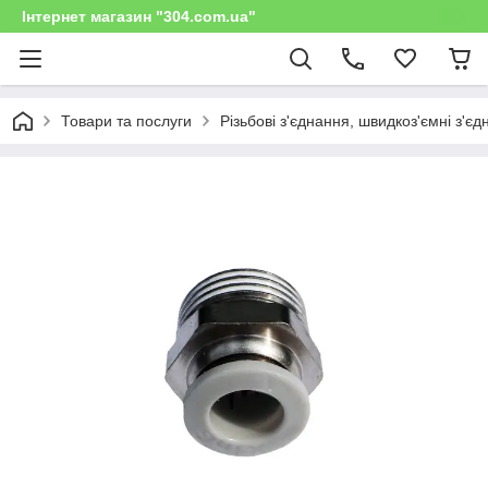
Інтернет магазин "304.com.ua"
Товари та послуги
Різьбові з'єднання, швидкоз'ємні з'є