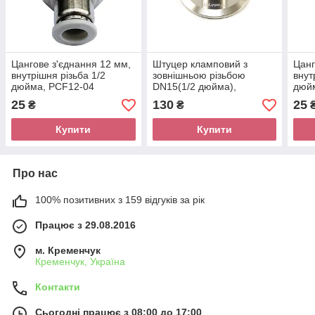
Цангове з'єднання 12 мм,
Штуцер кламповий з
Цанг
внутрішня різьба 1/2
зовнішньою різьбою
внут
дюйма, PCF12-04
DN15(1/2 дюйма),
дюй
(затискач 64 мм) AISI 304
25
130
25
₴
₴
Купити
Купити
Про нас
100% позитивних з 159 відгуків за рік
Працює з 29.08.2016
м. Кременчук
Кременчук, Україна
Контакти
Сьогодні працює з 08:00 до 17:00