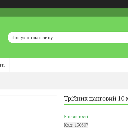
ТИ
Трійник цанговий 10 
В наявності
Код:
130307