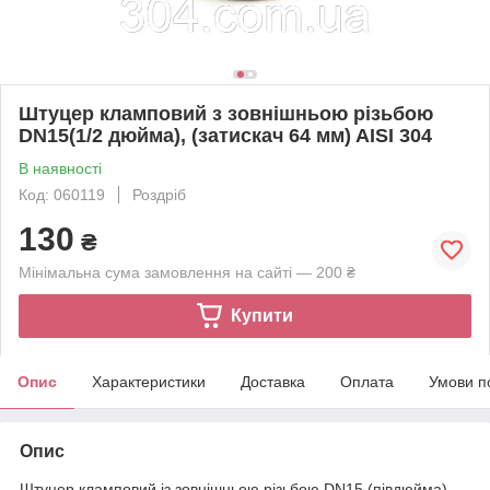
Штуцер кламповий з зовнішньою різьбою
DN15(1/2 дюйма), (затискач 64 мм) AISI 304
В наявності
Код: 060119
Роздріб
130
₴
Мінімальна сума замовлення на сайті — 200 ₴
Купити
Опис
Характеристики
Доставка
Оплата
Умови п
Опис
Штуцер кламповий із зовнішньою різьбою DN15 (півдюйма).