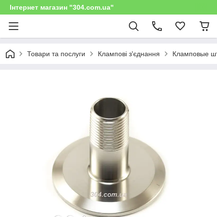
Інтернет магазин "304.com.ua"
Товари та послуги
Клампові з'єднання
Кламповые шт