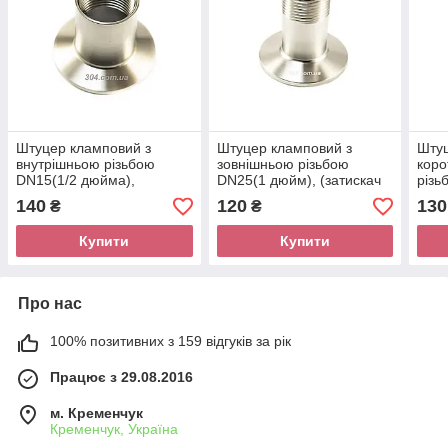
Штуцер кламповий з
Штуцер кламповий з
Шту
внутрішньою різьбою
зовнішньою різьбою
коро
DN15(1/2 дюйма),
DN25(1 дюйм), (затискач
різь
(затискач 64 мм, 2 дюйма)
64 мм) AISI 304
дюйм
140
120
130
₴
₴
AISI 304
AISI
Купити
Купити
Про нас
100% позитивних з 159 відгуків за рік
Працює з 29.08.2016
м. Кременчук
Кременчук, Україна