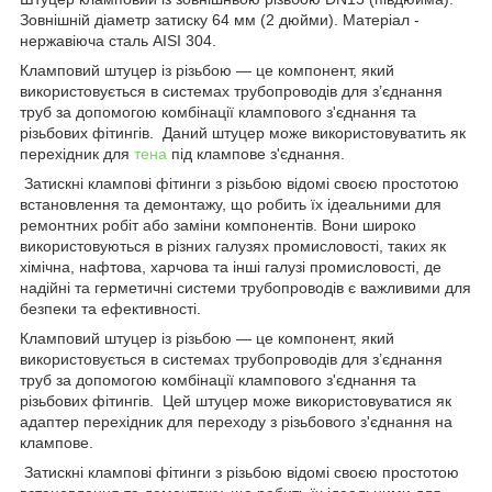
Зовнішній діаметр затиску 64 мм (2 дюйми). Матеріал -
нержавіюча сталь AISI 304.
Кламповий штуцер із різьбою — це компонент, який
використовується в системах трубопроводів для з’єднання
труб за допомогою комбінації клампового з'єднання та
різьбових фітингів. Даний штуцер може використовуватить як
перехідник для
тена
під клампове з'єднання.
Затискні клампові фітинги з різьбою відомі своєю простотою
встановлення та демонтажу, що робить їх ідеальними для
ремонтних робіт або заміни компонентів. Вони широко
використовуються в різних галузях промисловості, таких як
хімічна, нафтова, харчова та інші галузі промисловості, де
надійні та герметичні системи трубопроводів є важливими для
безпеки та ефективності.
Кламповий штуцер із різьбою — це компонент, який
використовується в системах трубопроводів для з’єднання
труб за допомогою комбінації клампового з'єднання та
різьбових фітингів. Цей штуцер може використовуватися як
адаптер перехідник для переходу з різьбового з'єднання на
клампове.
Затискні клампові фітинги з різьбою відомі своєю простотою