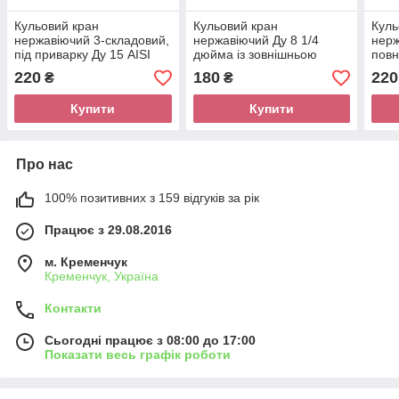
Кульовий кран
Кульовий кран
Куль
нержавіючий 3-складовий,
нержавіючий Ду 8 1/4
нер
під приварку Ду 15 AISI
дюйма із зовнішньою
повн
304
різьбою, AISI 304
304
220
180
220
₴
₴
Купити
Купити
Про нас
100% позитивних з 159 відгуків за рік
Працює з 29.08.2016
м. Кременчук
Кременчук, Україна
Контакти
Сьогодні працює з 08:00 до 17:00
Показати весь графік роботи