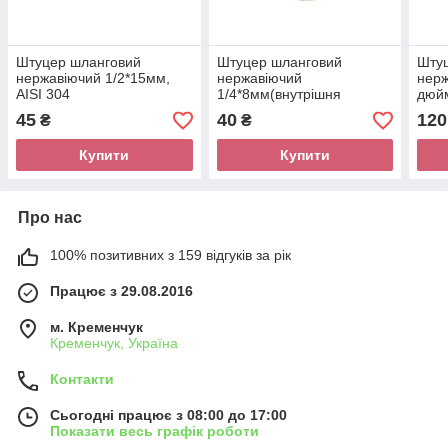
Штуцер шланговий
Штуцер шланговий
Шту
нержавіючий 1/2*15мм,
нержавіючий
нерж
AISI 304
1/4*8мм(внутрішня
дюйм
різьба), AISI 304
45
40
120
₴
₴
Купити
Купити
Про нас
100% позитивних з 159 відгуків за рік
Працює з 29.08.2016
м. Кременчук
Кременчук, Україна
Контакти
Сьогодні працює з 08:00 до 17:00
Показати весь графік роботи