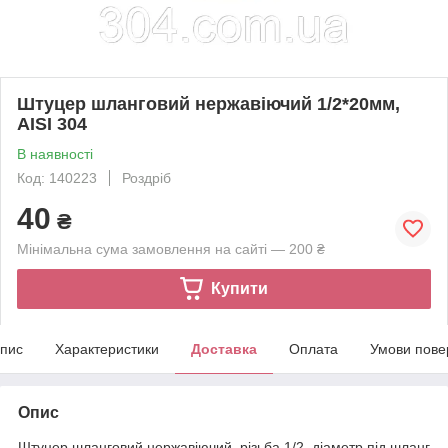
Штуцер шланговий нержавіючий 1/2*20мм,
AISI 304
В наявності
Код: 140223
Роздріб
40
₴
Мінімальна сума замовлення на сайті — 200 ₴
Купити
пис
Характеристики
Доставка
Оплата
Умови пове
Опис
Штуцер шланговий нержавіючий, різьба 1/2, діаметр під шланг