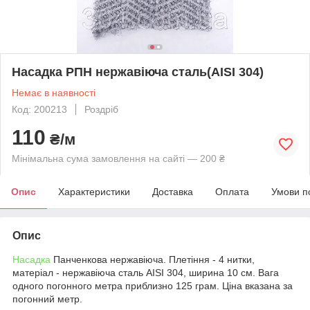
Насадка РПН нержавіюча сталь(AISI 304)
Немає в наявності
Код: 200213
Роздріб
110
₴/м
Мінімальна сума замовлення на сайті — 200 ₴
Опис
Характеристики
Доставка
Оплата
Умови п
Опис
Насадка
Панченкова нержавіюча. Плетіння - 4 нитки,
матеріал - нержавіюча сталь AISI 304, ширина 10 см. Вага
одного погонного метра приблизно 125 грам. Ціна вказана за
погонний метр.