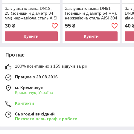
Заглушка клампа DN19,
Заглушка клампа DN51
Загл
25 (зовнішній діаметр 34
(зовнішній діаметр 64 мм),
DN38
мм) нержавіюча сталь AISI
нержавіюча сталь AISI 304
діам
304
нерж
30
55
40
₴
₴
Купити
Купити
Про нас
100% позитивних з 159 відгуків за рік
Працює з 29.08.2016
м. Кременчук
Кременчук, Україна
Контакти
Сьогодні вихідний
Показати весь графік роботи