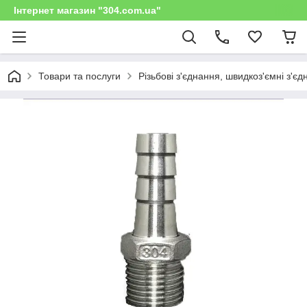
Інтернет магазин "304.com.ua"
Товари та послуги
Різьбові з'єднання, швидкоз'ємні з'є