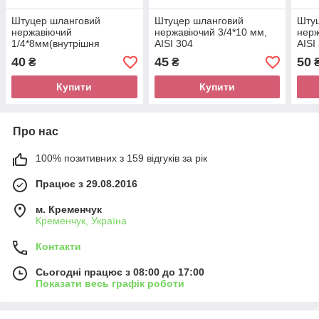
Штуцер шланговий
Штуцер шланговий
Шту
нержавіючий
нержавіючий 3/4*10 мм,
нерж
1/4*8мм(внутрішня
AISI 304
AISI
різьба), AISI 304
40
45
50
₴
₴
Купити
Купити
Про нас
100% позитивних з 159 відгуків за рік
Працює з 29.08.2016
м. Кременчук
Кременчук, Україна
Контакти
Сьогодні працює з 08:00 до 17:00
Показати весь графік роботи