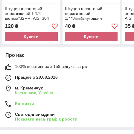
Штуцер шланговий
Штуцер шланговий
Шту
нержавіючий 1 1/4
нержавіючий
нерж
дюйма*32мм, AISI 304
1/4*8мм(внутрішня
AISI
різьба), AISI 304
120
40
35
₴
₴
Купити
Купити
Про нас
100% позитивних з 159 відгуків за рік
Працює з 29.08.2016
м. Кременчук
Кременчук, Україна
Контакти
Сьогодні вихідний
Показати весь графік роботи