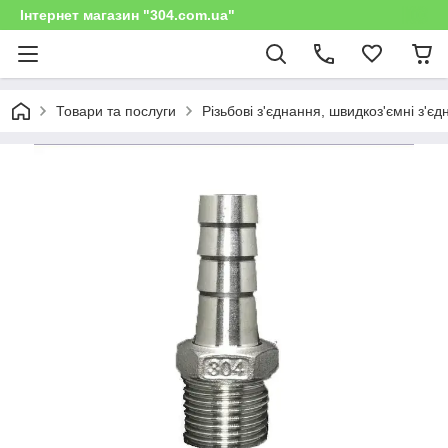
Інтернет магазин "304.com.ua"
Товари та послуги
Різьбові з'єднання, швидкоз'ємні з'є