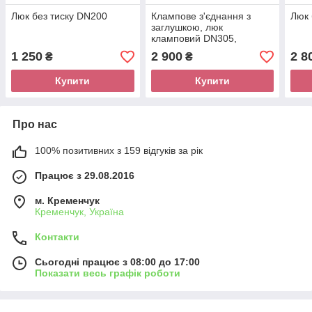
Люк без тиску DN200
Клампове з'єднання з
Люк 
заглушкою, люк
кламповий DN305,
нержавіючий Aisi 304
1 250
2 900
2 8
₴
₴
Купити
Купити
Про нас
100% позитивних з 159 відгуків за рік
Працює з 29.08.2016
м. Кременчук
Кременчук, Україна
Контакти
Сьогодні працює з 08:00 до 17:00
Показати весь графік роботи