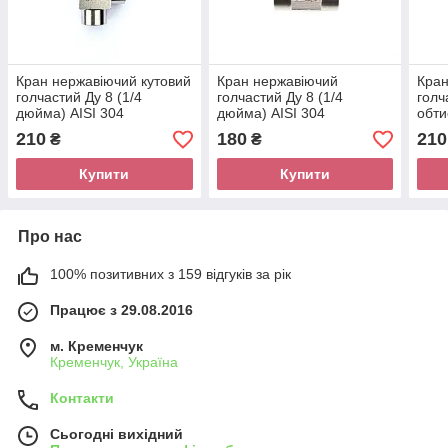
Кран нержавіючий кутовий
Кран нержавіючий
Кран
голчастий Ду 8 (1/4
голчастий Ду 8 (1/4
голч
дюйма) AISI 304
дюйма) AISI 304
обти
210
180
210
₴
₴
Купити
Купити
Про нас
100% позитивних з 159 відгуків за рік
Працює з 29.08.2016
м. Кременчук
Кременчук, Україна
Контакти
Сьогодні вихідний