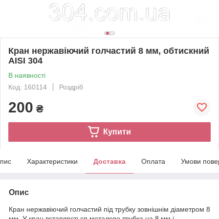
Кран нержавіючий голчастий 8 мм, обтискний
AISI 304
В наявності
Код: 160114
Роздріб
200
₴
Купити
пис
Характеристики
Доставка
Оплата
Умови пове
Опис
Кран нержавіючий голчастий під трубку зовнішнім діаметром 8
мм. У кран вставляється металева трубка на 8 мм і